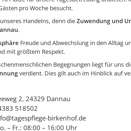
 Gästen pro Woche besucht.
 unseres Handelns, denn die
Zuwendung und Un
Dannau
.
osphäre
Freude und Abwechslung in den Alltag u
d mit größtem Respekt.
ischenmenschlichen Begegnungen liegt für uns di
ennung
verdient. Dies gilt auch im Hinblick auf 
eeweg 2, 24329 Dannau
4383 518502
nfo@tagespflege-birkenhof.de
o. – Fr.: 08:00 – 16:00 Uhr