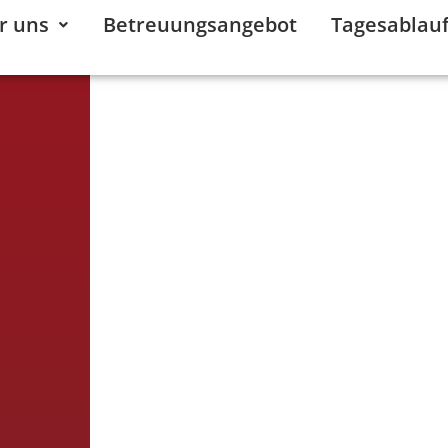
r uns
Betreuungsangebot
Tagesablau